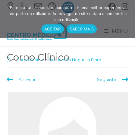
Skip
Este site utiliza cookies para permitir uma melhor experiência
to
por parte do utilizador. Ao navegar no site estará a consentir a
sua utilização.
content
ACEITAR
SABER MAIS
MENU
>
Corpo Clínico
>
Dra. Amélia Nogueira Pinto
Read
Anterior
Seguinte
more
articles