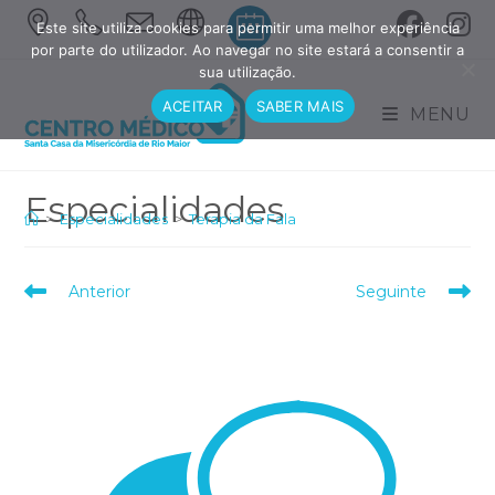
Skip
Este site utiliza cookies para permitir uma melhor experiência
to
por parte do utilizador. Ao navegar no site estará a consentir a
sua utilização.
content
ACEITAR
SABER MAIS
MENU
>
Especialidades
>
Terapia da Fala
Read
Anterior
Seguinte
more
articles