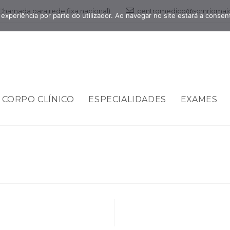
(Chamada para rede fixa nacional)
centromedico@scmriomaio
 experiência por parte do utilizador. Ao navegar no site estará a consenti
CORPO CLÍNICO
ESPECIALIDADES
EXAMES