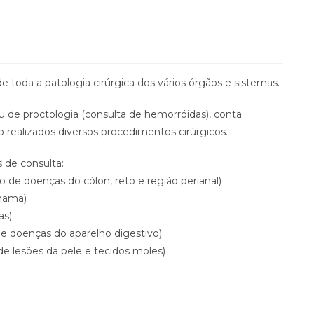
e toda a patologia cirúrgica dos vários órgãos e sistemas.
u de proctologia (consulta de hemorróidas), conta
realizados diversos procedimentos cirúrgicos.
 de consulta:
 de doenças do cólon, reto e região perianal)
 mama)
as)
de doenças do aparelho digestivo)
de lesões da pele e tecidos moles)