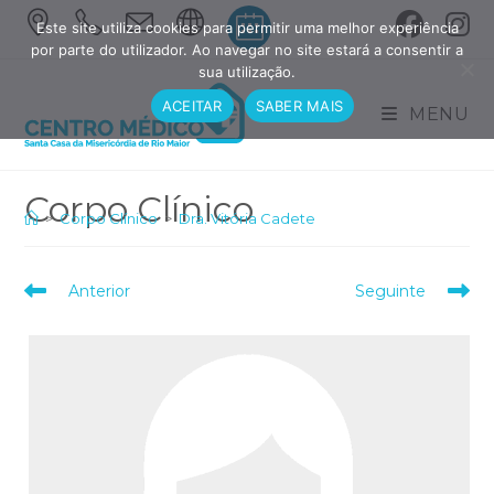
Skip
Este site utiliza cookies para permitir uma melhor experiência
to
por parte do utilizador. Ao navegar no site estará a consentir a
sua utilização.
content
ACEITAR
SABER MAIS
MENU
>
Corpo Clínico
>
Dra. Vitória Cadete
Read
Anterior
Seguinte
more
articles