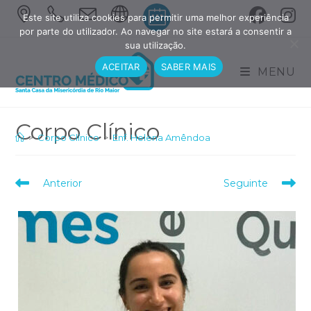
Skip
Este site utiliza cookies para permitir uma melhor experiência
to
por parte do utilizador. Ao navegar no site estará a consentir a
sua utilização.
content
ACEITAR
SABER MAIS
MENU
>
Corpo Clínico
>
Enf. Helena Amêndoa
Read
Anterior
Seguinte
more
articles