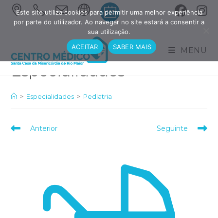
Skip
Este site utiliza cookies para permitir uma melhor experiência
to
por parte do utilizador. Ao navegar no site estará a consentir a
sua utilização.
content
ACEITAR
SABER MAIS
MENU
>
Especialidades
>
Pediatria
Read
Anterior
Seguinte
more
articles